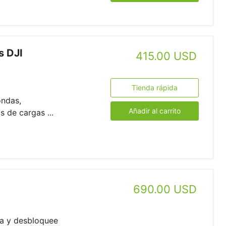
s DJI
415.00 USD
Tienda rápida
ondas,
Añadir al carrito
 de cargas ...
690.00 USD
a y desbloquee