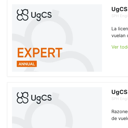
UgCS 
SPH Engi
La lice
vuelan 
Ver tod
UgCS
SPH Engi
Razones
de vuel