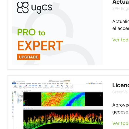
Actua
SPH Engi
Actuali
el acce
Ver tod
Licen
GreenVall
Aprovec
geoespa
Ver tod