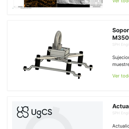
Ver tod
Sopor
M350
SPH Engi
Sujecio
muestre
Ver tod
Actua
SPH Engi
Actuali