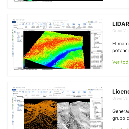
LIDAR
GreenVall
El marc
potenci
Ver tod
Licen
GreenVall
Generac
grupo d