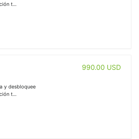
ión t...
990.00 USD
a y desbloquee
ión t...