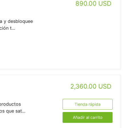
890.00 USD
a y desbloquee
ión t...
2,360.00 USD
productos
Tienda rápida
s que sat...
Añadir al carrito