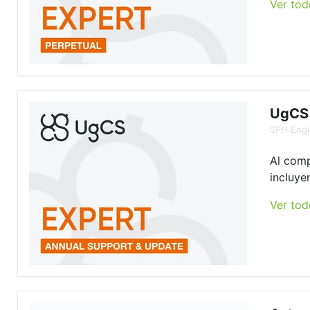
Ver tod
UgCS 
SPH Engi
Al comp
incluye
Ver tod