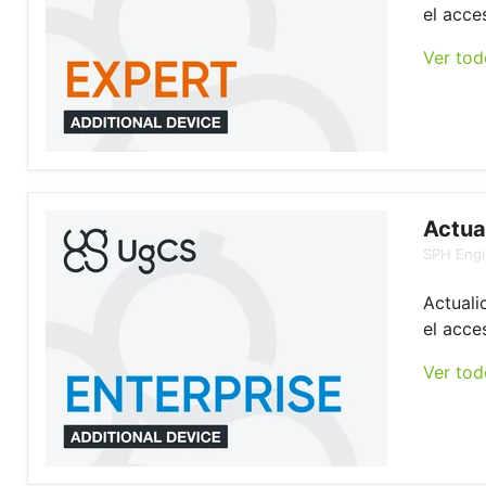
el acce
Ver tod
Actua
SPH Engi
Actuali
el acce
Ver tod